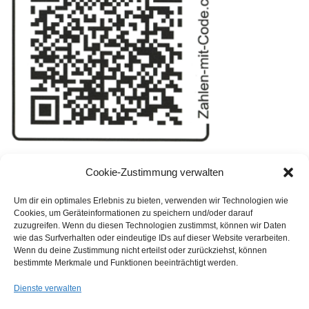
Cookie-Zustimmung verwalten
So geht’s mit dem QR-Code:
Um dir ein optimales Erlebnis zu bieten, verwenden wir Technologien wie
1. Banking-App öffnen
Cookies, um Geräteinformationen zu speichern und/oder darauf
zuzugreifen. Wenn du diesen Technologien zustimmst, können wir Daten
wie das Surfverhalten oder eindeutige IDs auf dieser Website verarbeiten.
2. QR-Code scannen
Wenn du deine Zustimmung nicht erteilst oder zurückziehst, können
bestimmte Merkmale und Funktionen beeinträchtigt werden.
3. Gewünschten Betrag überweisen
Dienste verwalten