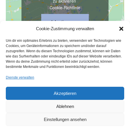
zu aktivieren
Cookie-Richtlinie
Ich stimme zu
Cookie-Zustimmung verwalten
Um dir ein optimales Erlebnis zu bieten, verwenden wir Technologien wie
Cookies, um Geräteinformationen zu speichern und/oder darauf
zuzugreifen. Wenn du diesen Technologien zustimmst, können wir Daten
wie das Surfverhalten oder eindeutige IDs auf dieser Website verarbeiten.
Wenn du deine Zustimmung nicht erteilst oder zurückziehst, können
VERANSTALTUNGSORT
bestimmte Merkmale und Funktionen beeinträchtigt werden.
Altkatholische Kirche Guter Hirte
Waldmüllergasse 19-21
Dienste verwalten
Wien
,
1200
Google Karte anzeigen
Akzeptieren
Eucharistiefeier
Eucharistiefeier
Ablehnen
Einstellungen ansehen
Impressum
Cookie-Richtlinie (EU)