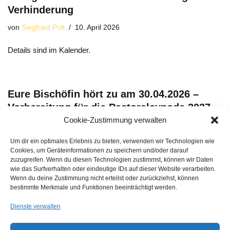
Verhinderung
von
Siegfried Polt
10. April 2026
Details sind im Kalender.
Eure Bischöfin hört zu am 30.04.2026 –
Vorbereitung für die Pastoralsynode 2027
Cookie-Zustimmung verwalten
von
Siegfried Polt
9. April 2026
Um dir ein optimales Erlebnis zu bieten, verwenden wir Technologien wie
Unsere Bischöfin Maria Kubin besucht uns im Gemeindeheim.
Cookies, um Geräteinformationen zu speichern und/oder darauf
Details sind im Kalender.
zuzugreifen. Wenn du diesen Technologien zustimmst, können wir Daten
wie das Surfverhalten oder eindeutige IDs auf dieser Website verarbeiten.
Wenn du deine Zustimmung nicht erteilst oder zurückziehst, können
bestimmte Merkmale und Funktionen beeinträchtigt werden.
Dienste verwalten
1
2
Weiter »